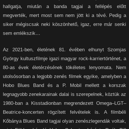
hallgatja, miután a banda tagjai a fellépés előtt
megverték, mert most sem nem jött ki a tévé. Pedig a
siker mégiscsak neki köszönhető, igaz, erre már senki
sem emlékszik…
Az 2021-ben, életének 81. évében elhunyt Szomjas
György kultuszfilmje igazi magyar rock-karriertörténet, a
80-as évek életérzésének tökéletes lenyomata. Nem
utolsósorban a legjobb zenés filmek egyike, amelyben a
Hobo Blues Band és a P. Mobil mellett a korszak
legnagyobb zenekarainak dalai is szerepelnek, köztük az
1980-ban a Kisstadionban megrendezett Omega–LGT–
Beatrice-koncerten rögzített felvételek is. A filmbéli
Kőbánya Blues Band tagjai olyan zenészlegendák voltak,