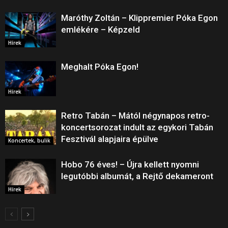
Maróthy Zoltán – Klippremier Póka Egon
emlékére – Képzeld
Hírek
Meghalt Póka Egon!
Hírek
Retro Tabán – Mától négynapos retro-
koncertsorozat indult az egykori Tabán
Fesztivál alapjaira épülve
Koncertek, bulik
Hobo 76 éves! – Újra kellett nyomni
legutóbbi albumát, a Rejtő dekameront
Hírek