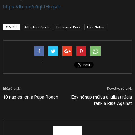
https://fb.me/e/iqLfHoqVF
CIMKÉK
A Perfect Circle
Budapest Park
Live Nation
Előző cikk
Következő cikk
10 nap és jön a Papa Roach
Egy hónap múlva a júliust rúgja
ránk a Rise Against