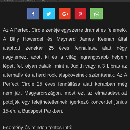
Kieron
-
2026-05-29
0
Az A Perfect Circle zenéje egyszerre drámai és felemelő.
A Billy Howerdel és Maynard James Keenan által
alapított zenekar 25 éves fennállása alatt négy
nagylemezt adott ki és a világ legrangosabb helyein
lépett fel, olyan dalaik, mint a Judith vagy a 3 Libras az
alternatív és a hard rock alapköveinek számítanak. Az A
Perfect Circle 25 éves fennállása alatt korábban még
nem járt Magyarországon, most ezt az elmaradásukat
pótolják egy felejthetetlennek ígérkező koncerttel június
15-én, a Budapest Parkban.
Esemény és minden fontos infó: