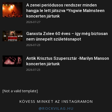
A zenei periódusos rendszer minden
hangja le lett játszva *Yngwie Malmsteen
koncerten jártunk
2026-07-27
Ganxsta Zolee 60 éves – így még biztosan
nem ünnepelt születésnapot
2026-07-23
Antik Krisztus Szupersztár -Marilyn Manson
koncerten jártunk
2026-07-23
[Not a valid template]
KÖVESS MINKET AZ INSTAGRAMON
@ROCKVILAG.HU