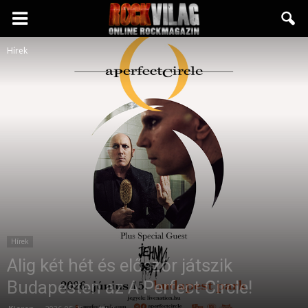
Rockvilág.hu
Hírek
online
rockmagazin
Hírek
Alig két hét és előszőr játszik
Budapesten az A Perfect Circle!