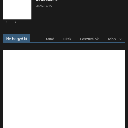
2026-07-15
Ne hagyd ki
Mind
Hírek
Fesztiválok
Több