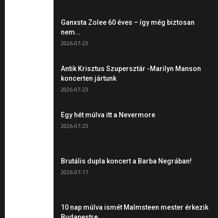
Ganxsta Zolee 60 éves – így még biztosan
nem...
2026-07-23
Antik Krisztus Szupersztár -Marilyn Manson
koncerten jártunk
2026-07-23
Egy hét múlva itt a Nevermore
2026-07-23
Brutális dupla koncert a Barba Negrában!
2026-07-17
10 nap múlva ismét Malmsteen mester érkezik
Budapestre