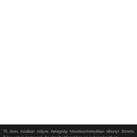
75 éves korában súlyos betegség következményében elhunyt Bonnie