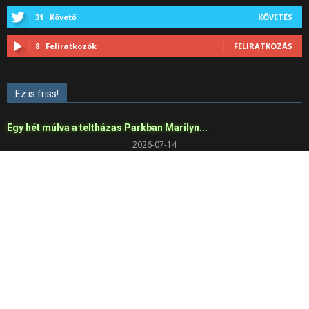
31
Követő
KÖVETÉS
8
Feliratkozók
FELIRATKOZÁS
Ez is friss!
Egy hét múlva a teltházas Parkban Marilyn...
2026-07-14