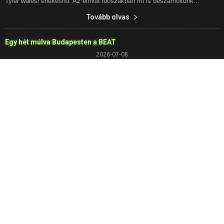
Tyler walesi énekesnő. Az elmúlt időszakban mi is beszámoltunk...
Tovább olvas
Egy hét múlva Budapesten a BEAT
2026-07-08