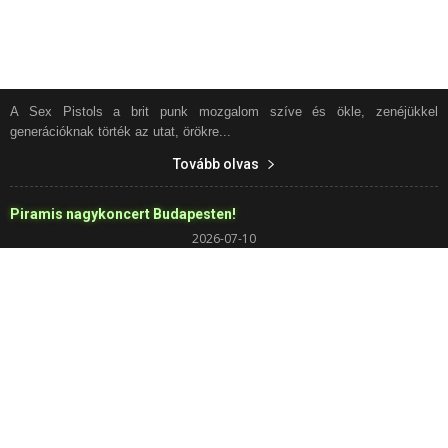
A Sex Pistols a brit punk mozgalom szíve és ökle, zenéjükkel
generációknak törték az utat, örökre...
Tovább olvas
Piramis nagykoncert Budapesten!
2026-07-10