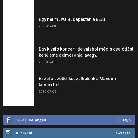
Egy hét múlva Budapesten a BEAT
2026-07-08
Egy kiváló koncert, de valahol mégis csalódást
keltő este oximoronja, avagy...
2026-07-06
Ezzel a szettel készülhetünk a Manson
koncertre
2026-07-06
13,827
Rajongók
LÁJK
0
Követő
KÖVETÉS