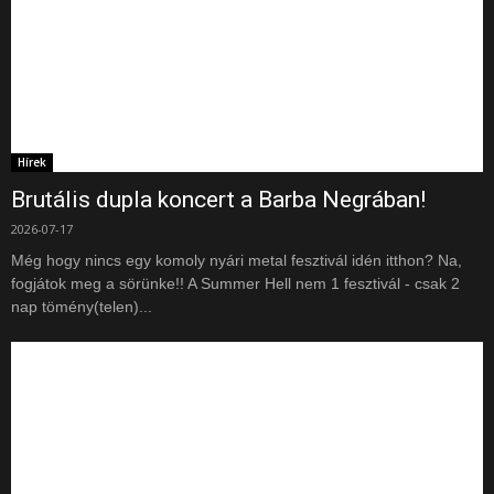
Hírek
Brutális dupla koncert a Barba Negrában!
2026-07-17
Még hogy nincs egy komoly nyári metal fesztivál idén itthon? Na,
fogjátok meg a sörünke!! A Summer Hell nem 1 fesztivál - csak 2
nap tömény(telen)...