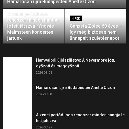
Hamarosan újra Budapesten Anette Olzon
HÍREK
A zenei periódusos
HÍREK
rendszer minden hangja
le lett játszva *Yngwie
Ganxsta Zolee 60 éves –
Malmsteen koncerten
így még biztosan nem
jártunk
ünnepelt születésnapot
Hamvaiból újjászületve: A Nevermore jött,
győzött és meggyőzött.
2026-08-06
Hamarosan újra Budapesten Anette Olzon
2026-07-30
A zenei periódusos rendszer minden hangja le
lett játszva...
2026-07-27