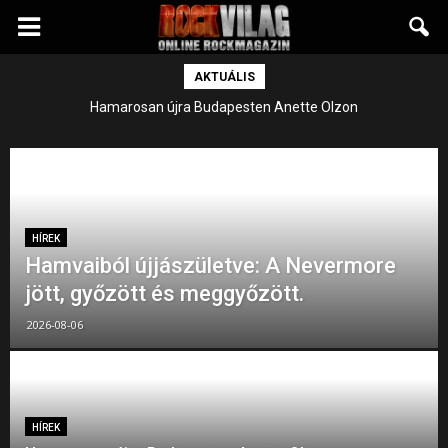
Rockvilág.hu
AKTUÁLIS
online
A zenei periódusos rendszer minden hangja le lett játszva *Yngwie
Hamarosan újra Budapesten Anette Olzon
Malmsteen koncerten jártunk
rockmagazin
HÍREK
Hamvaiból újjászületve: A Nevermore
jött, győzött és meggyőzött.
2026-08-06
HÍREK