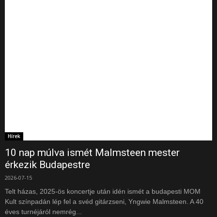
Hírek
10 nap múlva ismét Malmsteen mester
érkezik Budapestre
2026-07-15
Telt házas, 2025-ös koncertje után idén ismét a budapesti MOM
Kult színpadán lép fel a svéd gitárzseni, Yngwie Malmsteen. A 40
éves turnéjáról nemrég...